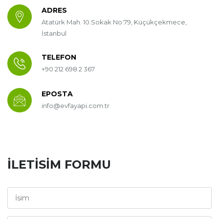
ADRES
Atatürk Mah. 10.Sokak No:79, Küçükçekmece,
İstanbul
TELEFON
+90 212 698 2 367
EPOSTA
info@evfayapi.com.tr
İLETISIM FORMU