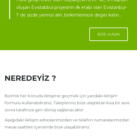
oluşan Evistabbul projesinin ilk etabı olan Evistanbul-
1' de sizde yerinizi alın, birikimlerinize değer katın...
BIZE ULAŞIN
NEREDEYIZ ?
Bizimle her konuda iletişime geçmek için yandaki iletişim
formunu kullanabilirsiniz. Talepleriniz bize ulaştıktan kısa bir süre
sonra tarafınıza geri dönüş sağlanacaktır.
Aşağıdaki iletişim adreslerimizden ve telefon numaralarımızdan
mesai saattleri içerisinde bize ulaşabilirsiniz.