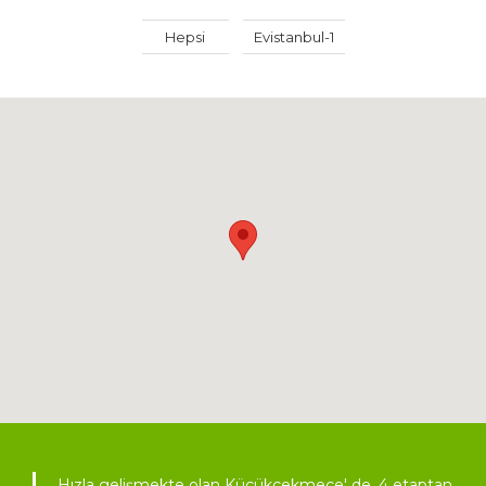
Hepsi
Evistanbul-1
Hızla gelişmekte olan Küçükçekmece' de, 4 etaptan